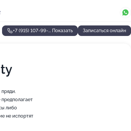
2
+7 (915) 107-99-...
Показать
Записаться онлайн
ty
 пряди.
 предполагает
сы либо
ие не испортят