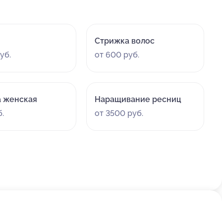
всегда объясняет, что делает и зачем. После сеанса
кожа стала заметно свежее и мягче. Очень
понравилось внимание персонала, чувствовала себя
Стрижка волос
в центре внимания и заботы, а не просто клиенткой.
уб.
от 600 руб.
 женская
Наращивание ресниц
.
от 3500 руб.