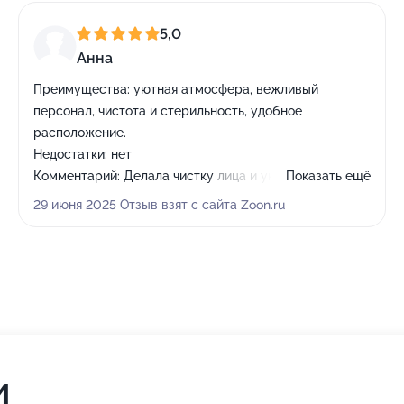
5,0
Анна
Преимущества:
уютная атмосфера, вежливый
персонал, чистота и стерильность, удобное
расположение.
Недостатки:
нет
Комментарий:
Делала чистку лица и укладку, мастер
Показать ещё
по косметологии аккуратная, всё объясняла,
29 июня 2025 Отзыв взят с сайта Zoon.ru
спрашивала про ощущения. После процедуры кожа
была свежей, без покраснений и раздражений. С
укладкой тоже угадали, я показала референс и
стилист сразу понял, что мне нужно. Волосы
выглядели живыми, объёмными, ничего не слиплось и
не опало через пару часов. Понравилось, что
персонал не навязывает лишние услуги, всё
деликатно.
и