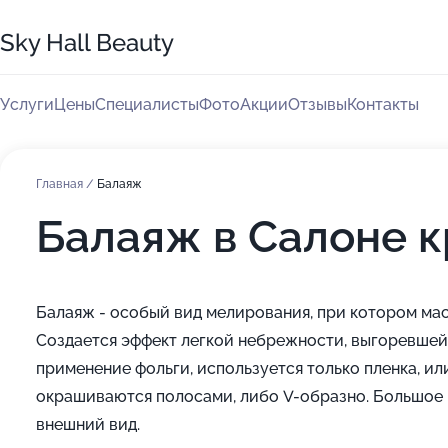
Sky Hall Beauty
Услуги
Цены
Специалисты
Фото
Акции
Отзывы
Контакты
Главная
/
Балаяж
Балаяж в Салоне к
Балаяж - особый вид мелирования, при котором мас
Создается эффект легкой небрежности, выгоревшей
применение фольги, используется только пленка, и
окрашиваются полосами, либо V-образно. Большое 
внешний вид.