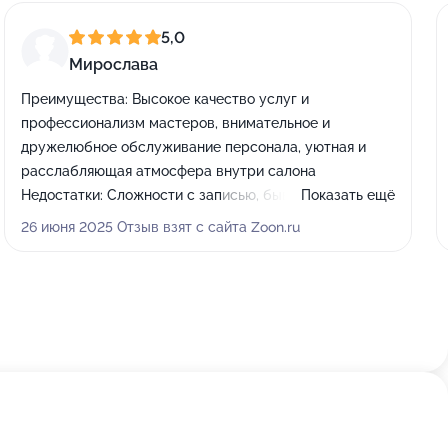
5,0
Мирослава
Преимущества:
Высокое качество услуг и
профессионализм мастеров, внимательное и
дружелюбное обслуживание персонала, уютная и
расслабляющая атмосфера внутри салона
Недостатки:
Сложности с записью, бывает очередь
Показать ещё
или долгий ожидание, расположение салона
26 июня 2025 Отзыв взят с сайта Zoon.ru
относительно центра не самое удобное
Комментарий:
Побывала в салоне вместе с подругой,
нам обеим очень понравился подход и атмосфера.
Интерьер уютный, создаёт настроение расслабления
сразу при входе. Мастер по стрижке внимательно
выслушала, помогла подобрать именно тот образ,
который подошёл моему типу лица и стилю жизни.
Понравились процедуры по уходу за кожей,
косметолог использует качественные средства и